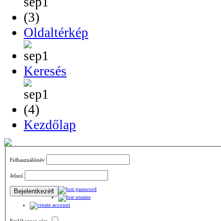
Oldaltérkép
Keresés
Kezdőlap
Felhasználónév
Jelszó
Emlékezzen rám