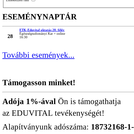
ESEMÉNYNAPTÁR
ETK-Eduvital oktatás 20. félév
MÁRC
Egészségtudományi Kar + online
28
16:30
További események...
Támogasson minket!
Adója 1%-ával
Ön is támogathatja
az EDUVITAL tevékenységét!
Alapítványunk adószáma:
18732168-1