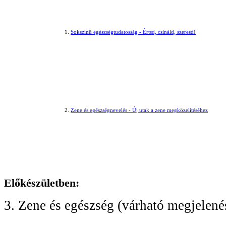
1.
Sokszínű egészségtudatosság - Értsd, csináld, szeresd!
2.
Zene és egészségnevelés - Új utak a zene megközelítéséhez
Előkészületben:
3. Zene és egészség (várható megjelené