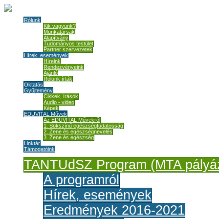
Rólunk
Kik vagyunk?
Munkatársak
Alapítvány
Tudományos testület
Partner szervezetek
Hírek, események
Híreink
Rendezvényeink
Ajánló
Rólunk írták
Oktatás
Gyűjtemény
Cikkek, írások
Audio - video
Képek
EDUVITAL Művek
Az EDUVITAL Művekről
1. Sokszínű egészségtudatosság
2. Zene és egészségnevelés
3. Zene és egészség
Linktár
Támogatóink
TANTUdSZ Program (MTA pályáz
A programról
Hírek, események
Eredmények 2016-2021