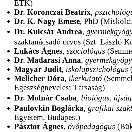
ETK)
Dr. Koronczai Beatrix
,
pszichológ
Dr. K. Nagy Emese
, PhD (Miskolci
Dr. Kulcsár Andrea
,
gyermekgyógy
szaktanácsadó orvos (Szt. László K
Lukács Ágnes
,
szociológus
(Semme
Dr. Madarasi Anna
,
gyermekgyógy
Magyar Judit
,
iskolapszichológus
(
Melicher Dóra
,
ikerkutató
(Semmelw
Egészségnevelési Társaság)
Dr. Molnár Csaba
,
biológus, újság
Paulovkin Boglárka
,
grafikai szak
Egyetem, Budapest)
Pásztor Ágnes
,
óvópedagógus
(Bük