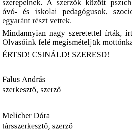
szerepelnek. A szerzők között pszich
óvó- és iskolai pedagógusok, szocio
egyaránt részt vettek.
Mindannyian nagy szeretettel írták, 
Olvasóink felé megismételjük mottónka
ÉRTSD! CSINÁLD! SZERESD!
Falus András
szerkesztő, szerző
Melicher Dóra
társszerkesztő, szerző