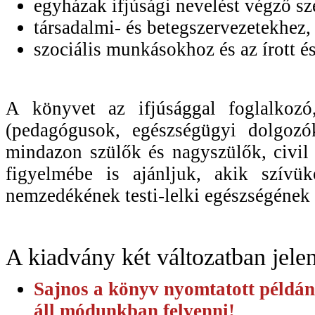
egyházak ifjúsági nevelést végző sz
társadalmi- és betegszervezetekhez,
szociális munkásokhoz és az írott 
A könyvet az ifjúsággal foglalkozó
(pedagógusok, egészségügyi dolgozók
mindazon szülők és nagyszülők, civil 
figyelmébe is ajánljuk, akik szívü
nemzedékének testi-lelki egészségének 
A kiadvány két változatban jele
Sajnos a könyv nyomtatott példán
áll módunkban felvenni!