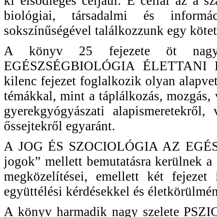
ki elsődleges céljául. E céllal az a 
biológiai, társadalmi és inform
sokszínűségével találkozzunk egy kötet
A könyv 25 fejezete öt nagy
EGÉSZSÉGBIOLÓGIA ÉLETTANI ÉS
kilenc fejezet foglalkozik olyan alapv
témákkal, mint a táplálkozás, mozgás,
gyerekgyógyászati alapismeretekről, 
őssejtekről egyaránt.
A JOG ÉS SZOCIOLÓGIA AZ EGÉSZ
jogok” mellett bemutatásra kerülnek a
megközelítései, emellett két fejezet
együttélési kérdésekkel és életkörülmén
A könyv harmadik nagy szelete P