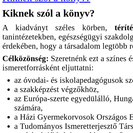
Kiknek szól a könyv?
A kiadványt széles körben,
térí
tanintézetekben, egészségügyi szakdol
érdekében, hogy a társadalom legtöbb r
Célközönség:
Szeretnénk ezt a színes 
ismeretforrásként eljuttatni:
az óvodai- és iskolapedagógusok sz
a szakképzést végzőkhöz,
az Európa-szerte egyedülálló, Hung
számára,
a Házi Gyermekorvosok Országos E
a Tudományos Ismeretterjesztő Társ