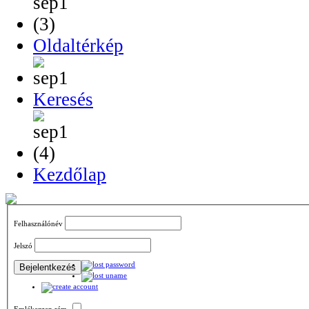
Oldaltérkép
Keresés
Kezdőlap
Felhasználónév
Jelszó
Emlékezzen rám