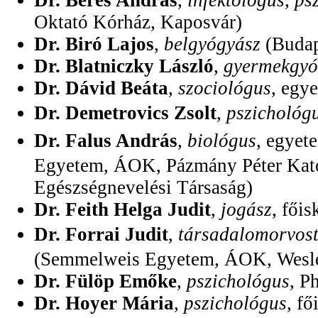
Dr. Béres András
,
infektológus, ps
Oktató Kórház, Kaposvár)
Dr. Biró Lajos
,
belgyógyász
(Budap
Dr. Blatniczky László
,
gyermekgyó
Dr. Dávid Beáta
,
szociológus
, egy
Dr. Demetrovics Zsolt
,
pszichológ
Dr. Falus András
,
biológus
, egyet
Egyetem, ÁOK, Pázmány Péter Kato
Egészségnevelési Társaság)
Dr. Feith Helga Judit
,
jogász
, fői
Dr. Forrai Judit
,
társadalomorvost
(Semmelweis Egyetem, ÁOK, Wesley
Dr. Fülöp Emőke
,
pszichológus
, P
Dr. Hoyer Mária
,
pszichológus
, f