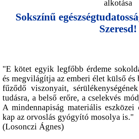
alkotása
Sokszínű egészségtudatosság
Szeresd!
"E kötet egyik legfőbb érdeme sokold
és megvilágítja az emberi élet külső é
fűződő viszonyait, sérülékenységének
tudásra, a belső erőre, a cselekvés mód
A mindennapiság materiális eszközei 
kap az orvoslás gyógyító mosolya is."
(Losonczi Ágnes)