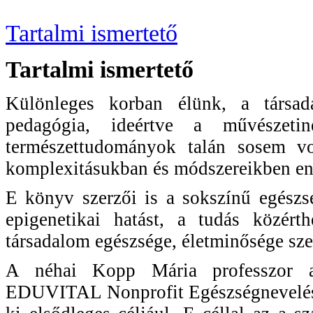
Tartalmi ismertető
Tartalmi ismertető
Különleges korban élünk, a társada
pedagógia, ideértve a művészetine
természettudományok talán sosem v
komplexitásukban és módszereikben enn
E könyv szerzői is a sokszínű egészsé
epigenetikai hatást, a tudás közérth
társadalom egészsége, életminősége sze
A néhai Kopp Mária professzor as
EDUVITAL Nonprofit Egészségnevelési T