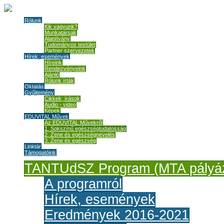
Rólunk
Kik vagyunk?
Munkatársak
Alapítvány
Tudományos testület
Partner szervezetek
Hírek, események
Híreink
Rendezvényeink
Ajánló
Rólunk írták
Oktatás
Gyűjtemény
Cikkek, írások
Audio - video
Képek
EDUVITAL Művek
Az EDUVITAL Művekről
1. Sokszínű egészségtudatosság
2. Zene és egészségnevelés
3. Zene és egészség
Linktár
Támogatóink
TANTUdSZ Program (MTA pályáz
A programról
Hírek, események
Eredmények 2016-2021