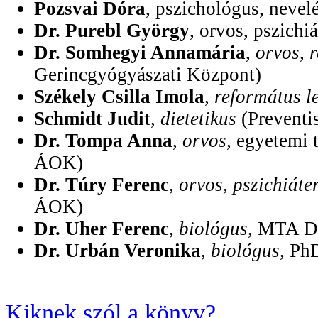
Pozsvai Dóra
, pszichológus, nevel
Dr. Purebl György
, orvos, pszic
Dr. Somhegyi Annamária
,
orvos, 
Gerincgyógyászati Központ)
Székely Csilla Imola
,
református l
Schmidt Judit
,
dietetikus
(Preventi
Dr. Tompa Anna
,
orvos
, egyetemi
ÁOK)
Dr. Túry Ferenc
,
orvos, pszichiáte
ÁOK)
Dr. Uher Ferenc
,
biológus
, MTA Do
Dr. Urbán Veronika
,
biológus
, Ph
Kiknek szól a könyv?