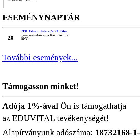
ESEMÉNYNAPTÁR
ETK-Eduvital oktatás 20. félév
MÁRC
Egészségtudományi Kar + online
28
16:30
További események...
Támogasson minket!
Adója 1%-ával
Ön is támogathatja
az EDUVITAL tevékenységét!
Alapítványunk adószáma:
18732168-1