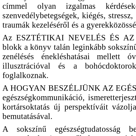
címmel olyan izgalmas kérdések
szenvedélybetegségek, kiégés, stressz, 
traumák kezeléséről és a gyerekközösség
Az ESZTÉTIKAI NEVELÉS ÉS AZ
blokk a könyv talán leginkább sokszínű
zenélésés énekléshatásai mellett 
illusztrációval és a bohócdoktorok
foglalkoznak.
A HOGYAN BESZÉLJÜNK AZ EGÉSZSÉG
egészségkommunikáció, ismeretterjeszt
kortársoktatás új perspektíváit vázol
bemutatásával.
A sokszínű egészségtudatosság b