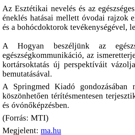
Az Esztétikai nevelés és az egészsége
éneklés hatásai mellett óvodai rajzok 
és a bohócdoktorok tevékenységével, le
A Hogyan beszéljünk az egészs
egészségkommunikáció, az ismeretterje
kortársoktatás új perspektíváit vázol
bemutatásával.
A Springmed Kiadó gondozásában me
köszönhetően térítésmentesen terjeszt
és óvónőképzésben.
(Forrás: MTI)
Megjelent:
ma.hu