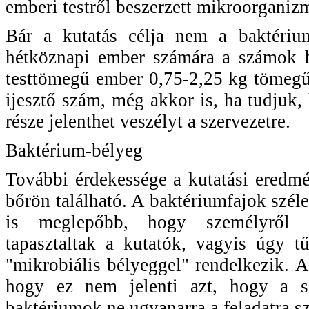
emberi testről beszerzett mikroorganiz
Bár a kutatás célja nem a baktériu
hétköznapi ember számára a számok b
testtömegű ember 0,75-2,25 kg tömegű
ijesztő szám, még akkor is, ha tudju
része jelenthet veszélyt a szervezetre.
Baktérium-bélyeg
További érdekessége a kutatási eredm
bőrön található. A baktériumfajok szél
is meglepőbb, hogy személyről sze
tapasztaltak a kutatók, vagyis úgy t
"mikrobiális bélyeggel" rendelkezik. A
hogy ez nem jelenti azt, hogy a sz
baktériumok ne ugyanarra a feladatra s