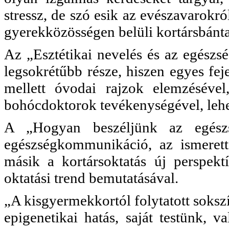
stressz, de szó esik az evészavarokról
gyerekközösségen belüli kortársbánta
Az „Esztétikai nevelés és az egészs
legsokrétűbb része, hiszen egyes fej
mellett óvodai rajzok elemzésével
bohócdoktorok tevékenységével, lehe
A „Hogyan beszéljünk az egészs
egészségkommunikáció, az ismerette
másik a kortársoktatás új perspekt
oktatási trend bemutatásával.
„A kisgyermekkortól folytatott soksz
epigenetikai hatás, saját testünk, v