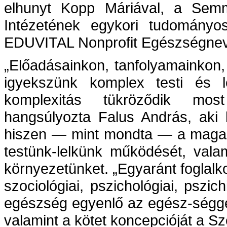
elhunyt Kopp Máriával, a Sem
Intézetének egykori tudományos
EDUVITAL Nonprofit Egészségneve
„Előadásainkon, tanfolyamainkon, 
igyekszünk komplex testi és le
komplexitás tükröződik mo
hangsúlyozta Falus András, aki 
hiszen — mint mondta — a maga 
testünk-lelkünk működését, valam
környezetünket. „Egyaránt foglalko
szociológiai, pszichológiai, pszich
egészség egyenlő az egész-ségge
valamint a kötet koncepcióját a Sz