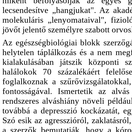
miként befolyásolják az egyes gé
lecsendesítve „hangjukat". Az akad
molekuláris „lenyomataival", fizioló
jövőt jelentő személyre szabott orvosl
Az egészségbiológiai blokk szerzőgá
helytelen táplálkozás és a nem megf
kialakulásában játszik központi s
halálokok 70 százalékáért felelő
foglalkoznak a szűrővizsgálatokka
fontosságával. Ismertetik az alvá
rendszeres alváshiány növeli például
továbbá a depresszió kockázatát, egy
Szó esik az agresszióról, zaklatásró
a szerzők bemutatják, hogy a kór