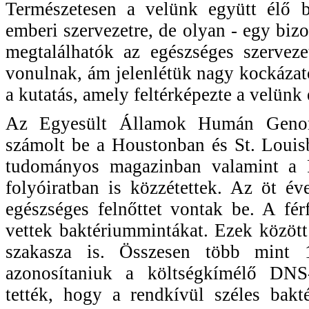
Természetesen a velünk együtt élő b
emberi szervezetre, de olyan - egy bi
megtalálhatók az egészséges szerveze
vonulnak, ám jelenlétük nagy kockázato
a kutatás, amely feltérképezte a velünk 
Az Egyesült Államok Humán Genom 
számolt be a Houstonban és St. Louisb
tudományos magazinban valamint a 
folyóiratban is közzétettek. Az öt év
egészséges felnőttet vontak be. A fér
vettek baktériummintákat. Ezek között 
szakasza is. Összesen több mint 1
azonosítaniuk a költségkímélő DNS-
tették, hogy a rendkívül széles bakt