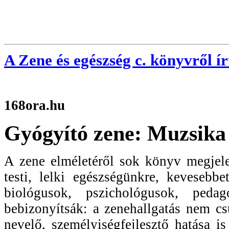
A Zene és egészség c. könyvről í
168ora.hu
Gyógyító zene: Muzsika 
A zene elméletéről sok könyv megjele
testi, lelki egészségünkre, keveseb
biológusok, pszichológusok, ped
bebizonyítsák: a zenehallgatás nem c
nevelő, személyiségfejlesztő hatása i