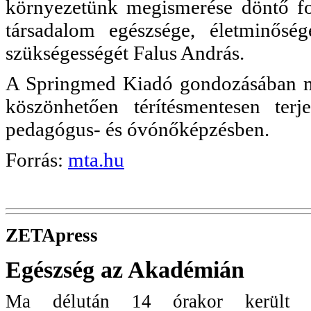
környezetünk megismerése döntő fo
társadalom egészsége, életminős
szükségességét Falus András.
A Springmed Kiadó gondozásában me
köszönhetően térítésmentesen ter
pedagógus- és óvónőképzésben.
Forrás:
mta.hu
ZETApress
Egészség az Akadémián
Ma délután 14 órakor kerül