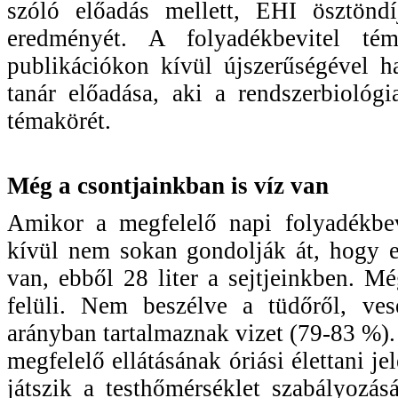
szóló előadás mellett, EHI ösztöndíj
eredményét. A folyadékbevitel tém
publikációkon kívül újszerűségével h
tanár előadása, aki a rendszerbiológi
témakörét.
Még a csontjainkban is víz van
Amikor a megfelelő napi folyadékbev
kívül nem sokan gondolják át, hogy e
van, ebből 28 liter a sejtjeinkben. M
felüli. Nem beszélve a tüdőről, ves
arányban tartalmaznak vizet (79-83 %). 
megfelelő ellátásának óriási élettani je
játszik a testhőmérséklet szabályozá