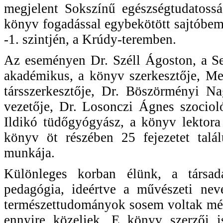
megjelent Sokszínű egészségtudatossá
könyv fogadással egybekötött sajtóbem
-1. szintjén, a Krúdy-teremben.
Az eseményen Dr. Széll Ágoston, a S
akadémikus, a könyv szerkesztője, Me
társszerkesztője, Dr. Böszörményi 
vezetője, Dr. Losonczi Ágnes szociol
Ildikó tüdőgyógyász, a könyv lektora
könyv öt részében 25 fejezetet talá
munkája.
Különleges korban élünk, a társada
pedagógia, ideértve a művészeti neve
természettudományok sosem voltak mé
ennyire közeliek. E könyv szerzői i