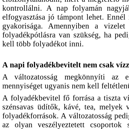
kontrollálni. A nap folyamán nagyjá
elfogyasztása jó támpont lehet. Ennél i
gyakorisága. Amennyiben a vizelet 
folyadékpótlásra van szükség, ha pedi
kell több folyadékot inni.
A napi folyadékbevitelt nem csak vízz
A változatosság megkönnyíti az el
mennyiséget ugyanis nem kell feltétlenü
A folyadékbevitel fő forrása a tiszta v
szénsavas üdítők, kávé, tea, melyek 
folyadékforrások. A változatosság pedi
az olyan veszélyeztetett csoportok 