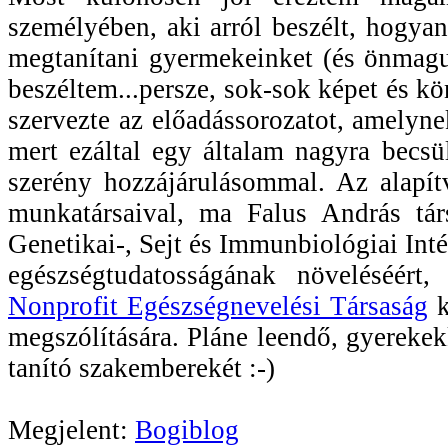
személyében, aki arról beszélt, hogya
megtanítani gyermekeinket (és önmagun
beszéltem...persze, sok-sok képet és kö
szervezte az előadássorozatot, amelynek
mert ezáltal egy általam nagyra becs
szerény hozzájárulásommal. Az alapí
munkatársaival, ma Falus András társ
Genetikai-, Sejt és Immunbiológiai In
egészségtudatosságának növeléséért
Nonprofit Egészségnevelési Társaság
k
megszólítására. Pláne leendő, gyereke
tanító szakemberekét :-)
Megjelent:
Bogiblog