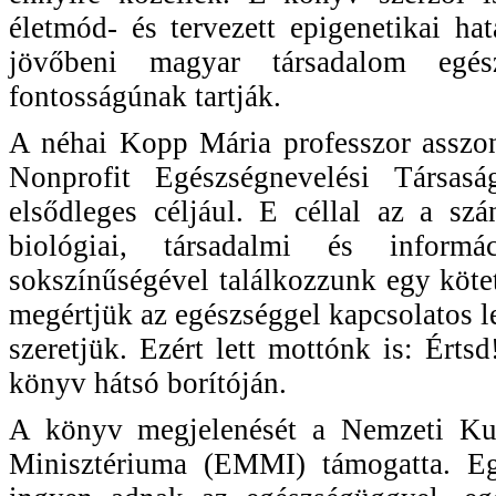
életmód- és tervezett epigenetikai hat
jövőbeni magyar társadalom egés
fontosságúnak tartják.
A néhai Kopp Mária professzor asszon
Nonprofit Egészségnevelési Társasá
elsődleges céljául. E céllal az a sz
biológiai, társadalmi és inform
sokszínűségével találkozzunk egy kötet
megértjük az egészséggel kapcsolatos 
szeretjük. Ezért lett mottónk is: Érts
könyv hátsó borítóján.
A könyv megjelenését a Nemzeti Kul
Minisztériuma (EMMI) támogatta. Eg