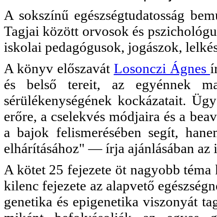
A sokszínű egészségtudatosság bemut
Tagjai között orvosok és pszichológu
iskolai pedagógusok, jogászok, lelké
A könyv előszavát
Losonczi Ágnes
í
és belső tereit, az egyénnek m
sérülékenységének kockázatait. Ügye
erőre, a cselekvés módjaira és a bea
a bajok felismerésében segít, han
elhárításához" — írja ajánlásában az 
A kötet 25 fejezete öt nagyobb téma 
kilenc fejezete az alapvető egészség
genetika és epigenetika viszonyát ta