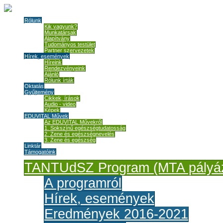
Rólunk
Kik vagyunk?
Munkatársak
Alapítvány
Tudományos testület
Partner szervezetek
Hírek, események
Híreink
Rendezvényeink
Ajánló
Rólunk írták
Oktatás
Gyűjtemény
Cikkek, írások
Audio - video
Képek
EDUVITAL Művek
Az EDUVITAL Művekről
1. Sokszínű egészségtudatosság
2. Zene és egészségnevelés
3. Zene és egészség
Linktár
Támogatóink
TANTUdSZ Program (MTA pályáz
A programról
Hírek, események
Eredmények 2016-2021