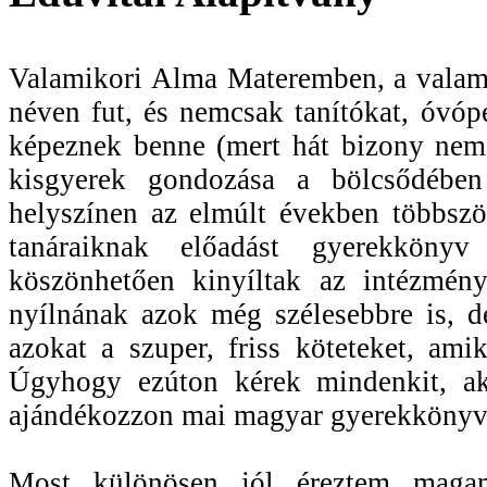
Valamikori Alma Materemben, a vala
néven fut, és nemcsak tanítókat, óvó
képeznek benne (mert hát bizony nem 
kisgyerek gondozása a bölcsődében
helyszínen az elmúlt években többszö
tanáraiknak előadást gyerekköny
köszönhetően kinyíltak az intézmény
nyílnának azok még szélesebbre is, 
azokat a szuper, friss köteteket, ami
Úgyhogy ezúton kérek mindenkit, aki
ajándékozzon mai magyar gyerekkönyve
Most különösen jól éreztem magam