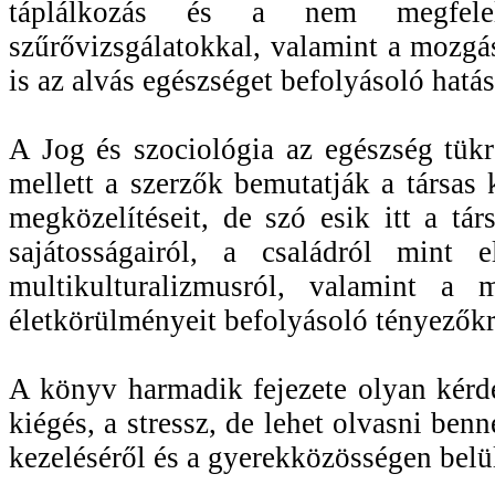
táplálkozás és a nem megfelel
szűrővizsgálatokkal, valamint a mozgá
is az alvás egészséget befolyásoló hatás
A Jog és szociológia az egészség tük
mellett a szerzők bemutatják a társas
megközelítéseit, de szó esik itt a tá
sajátosságairól, a családról mint e
multikulturalizmusról, valamint a 
életkörülményeit befolyásoló tényezőkr
A könyv harmadik fejezete olyan kérdé
kiégés, a stressz, de lehet olvasni benn
kezeléséről és a gyerekközösségen belül