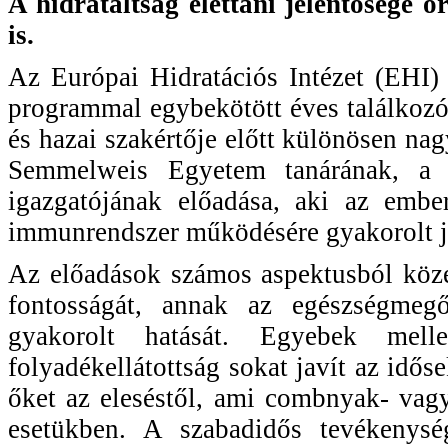
A hidratáltság élettani jelentősége ór
is.
Az Európai Hidratációs Intézet (EHI
programmal egybekötött éves találkozój
és hazai szakértője előtt különösen nag
Semmelweis Egyetem tanárának, a G
igazgatójának előadása, aki az ember
immunrendszer működésére gyakorolt jó
Az előadások számos aspektusból köze
fontosságát, annak az egészségmegőr
gyakorolt hatását. Egyebek mell
folyadékellátottság sokat javít az idő
őket az eleséstől, ami combnyak- vagy
esetükben. A szabadidős tevékenysé