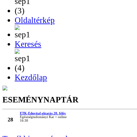
Oldaltérkép
Keresés
Kezdőlap
ESEMÉNYNAPTÁR
ETK-Eduvital oktatás 20. félév
MÁRC
Egészségtudományi Kar + online
28
16:30