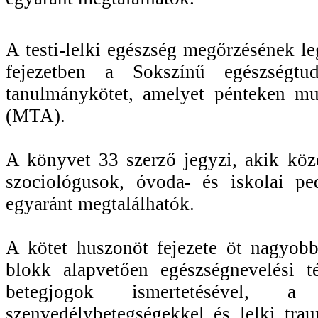
A testi-lelki egészség megőrzésének le
fejezetben a Sokszínű egészségtu
tanulmánykötet, amelyet pénteken 
(MTA).
A könyvet 33 szerző jegyzi, akik köz
szociológusok, óvoda- és iskolai pe
egyaránt megtalálhatók.
A kötet huszonöt fejezete öt nagyobb
blokk alapvetően egészségnevelési t
betegjogok ismertetésével, 
szenvedélybetegségekkel és lelki tra