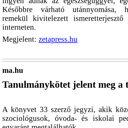
ingyen adnak az egészségüggyel, egé
Későbbre várható utánnyomása, 
remekül kivitelezett ismeretterjeszt
interneten.
Megjelent:
zetapress.hu
ma.hu
Tanulmánykötet jelent meg a te
A könyvet 33 szerző jegyzi, akik köz
szociológusok, óvoda- és iskolai pe
egyaránt megtalálhatók.