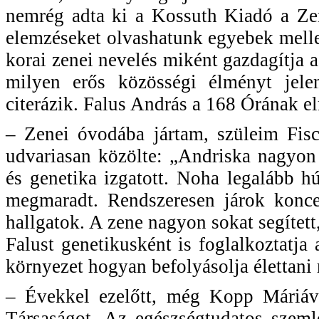
nemrég adta ki a Kossuth Kiadó a Ze
elemzéseket olvashatunk egyebek melle
korai zenei nevelés miként gazdagítja a k
milyen erős közösségi élményt jele
citerázik. Falus András a 168 Órának e
– Zenei óvodába jártam, szüleim Fisc
udvariasan közölte: „Andriska nagyon
és genetika izgatott. Noha legalább 
megmaradt. Rendszeresen járok konce
hallgatok. A zene nagyon sokat segített,
Falust genetikusként is foglalkoztatja 
környezet hogyan befolyásolja élettani
– Évekkel ezelőtt, még Kopp Máriáva
Társaságot. Az egészségtudatos szemlé