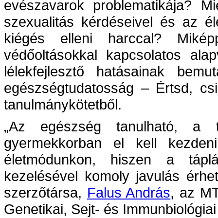
evészavarok problematikája? Mi
szexualitás kérdéseivel és az él
kiégés elleni harccal? Miké
védőoltásokkal kapcsolatos ala
lélekfejlesztő hatásainak bem
egészségtudatosság – Értsd, csi
tanulmánykötetből.
„Az egészség tanulható, a 
gyermekkorban el kell kezden
életmódunkon, hiszen a tápl
kezelésével komoly javulás érhe
szerzőtársa,
Falus András
, az M
Genetikai, Sejt- és Immunbiológia