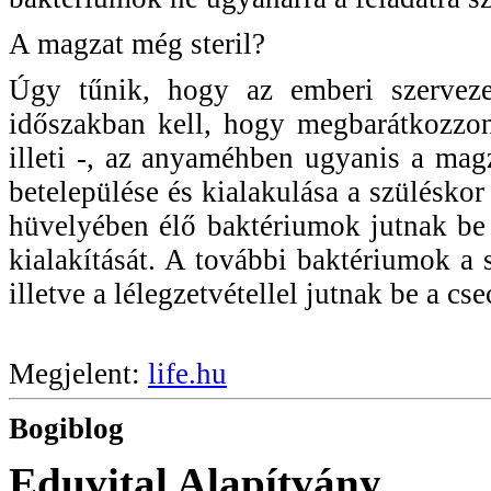
A magzat még steril?
Úgy tűnik, hogy az emberi szervezet
időszakban kell, hogy megbarátkozzon
illeti -, az anyaméhben ugyanis a magz
betelepülése és kialakulása a szülésko
hüvelyében élő baktériumok jutnak be
kialakítását. A további baktériumok a 
illetve a lélegzetvétellel jutnak be a 
Megjelent:
life.hu
Bogiblog
Eduvital Alapítvány