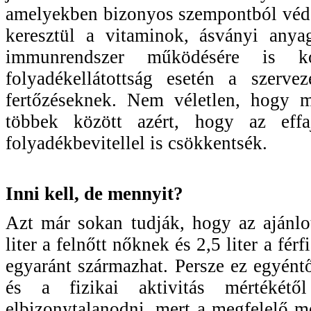
amelyekben bizonyos szempontból védő 
keresztül a vitaminok, ásványi anya
immunrendszer működésére is 
folyadékellátottság esetén a szerve
fertőzéseknek. Nem véletlen, hogy m
többek között azért, hogy az effaj
folyadékbevitellel is csökkentsék.
Inni kell, de mennyit?
Azt már sokan tudják, hogy az ajánlo
liter a felnőtt nőknek és 2,5 liter a fé
egyaránt származhat. Persze ez egyéntő
és a fizikai aktivitás mértékét
elbizonytalanodni, mert a megfelelő 