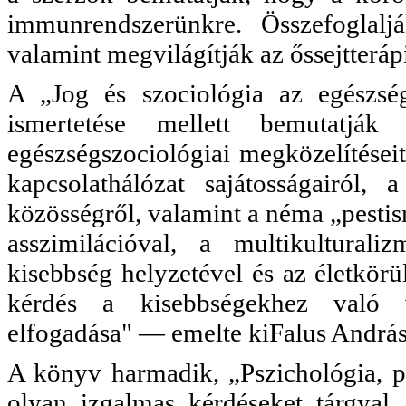
immunrendszerünkre. Összefoglalj
valamint megvilágítják az őssejtterápi
A „Jog és szociológia az egészs
ismertetése mellett bemutatjá
egészségszociológiai megközelítéseit
kapcsolathálózat sajátosságairól, 
közösségről, valamint a néma „pestis
asszimilációval, a multikultural
kisebbség helyzetével és az életkör
kérdés a kisebbségekhez való vi
elfogadása" — emelte kiFalus András
A könyv harmadik, „Pszichológia, p
olyan izgalmas kérdéseket tárgyal,