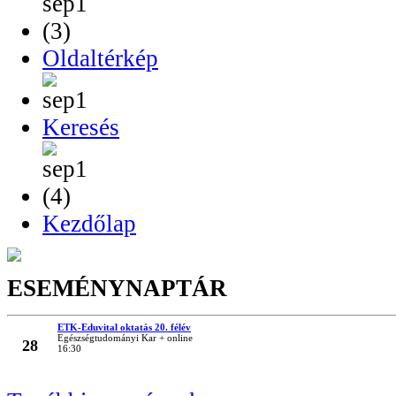
Oldaltérkép
Keresés
Kezdőlap
ESEMÉNYNAPTÁR
ETK-Eduvital oktatás 20. félév
MÁRC
Egészségtudományi Kar + online
28
16:30