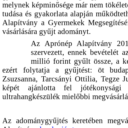
melynek képminősége már nem tökélete
tudása és gyakorlata alapján működtet
Alapítvány a Gyermekek Megsegítésér
vásárlására gyűjt adományt.
Az Aprónép Alapítvány 2012
szervezett, ennek bevételét a
millió forint gyűlt össze, a 
ezért folytatja a gyűjtést: öt bud
Zsuzsanna, Tarcsányi Ottilia, Tegze J
képét ajánlotta fel jótékonyság
ultrahangkészülék mielőbbi megvásárlá
Az adománygyűjtés keretében megvá