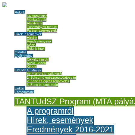
Rólunk
Kik vagyunk?
Munkatársak
Alapítvány
Tudományos testület
Partner szervezetek
Hírek, események
Híreink
Rendezvényeink
Ajánló
Rólunk írták
Oktatás
Gyűjtemény
Cikkek, írások
Audio - video
Képek
EDUVITAL Művek
Az EDUVITAL Művekről
1. Sokszínű egészségtudatosság
2. Zene és egészségnevelés
3. Zene és egészség
Linktár
Támogatóink
TANTUdSZ Program (MTA pályáz
A programról
Hírek, események
Eredmények 2016-2021