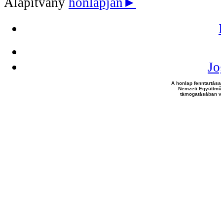
Alapítvány
honlapján►
Jo
A honlap fenntartása
Nemzeti Együttmű
támogatásában v