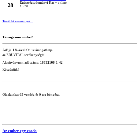
MÁRC
Egészségtudományi Kar + online
28
16:30
További események...
Támogasson minket!
Adója 1%-ával
Ön is támogathatja
az EDUVITAL tevékenységét!
Alapítványunk adószáma:
18732168-1-42
Köszönjük!
Oldalainkat 65 vendég és 0 tag böngészi
Az ember egy csoda