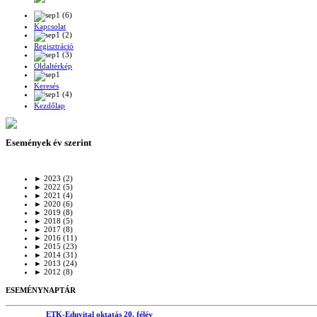
Kapcsolat
Regisztráció
Oldaltérkép
Keresés
Kezdőlap
Események év szerint
►
2023
(2)
►
2022
(5)
►
2021
(4)
►
2020
(6)
►
2019
(8)
►
2018
(5)
►
2017
(8)
►
2016
(11)
►
2015
(23)
►
2014
(31)
►
2013
(24)
►
2012
(8)
ESEMÉNYNAPTÁR
ETK-Eduvital oktatás 20. félév