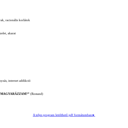
k, racionális korlátok
elet, akarat
nyzás, internet addikció
NÉKED MAGYARÁZZAM?”
(Rostand)
A teljes program letölthető pdf formátumban►