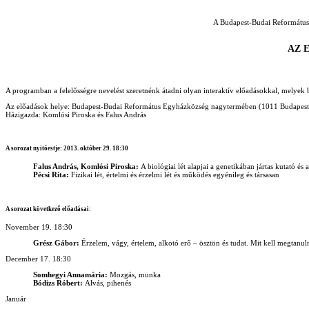
A Budapest-Budai Református
AZ E
A programban a felelősségre nevelést szeretnénk átadni olyan interaktív előadásokkal, melyek bem
Az előadások helye: Budapest-Budai Református Egyházközség nagytermében (1011 Budapest S
Házigazda: Komlósi Piroska és Falus András
A sorozat nyitóestje: 2013. október 29. 18:30
Falus András, Komlósi Piroska:
A biológiai lét alapjai a genetikában jártas kutató és
Pécsi Rita:
Fizikai lét, értelmi és érzelmi lét és működés egyénileg és társasan
A sorozat következő előadásai:
November 19. 18:30
Grész Gábor:
Érzelem, vágy, értelem, alkotó erő – ösztön és tudat. Mit kell megtanul
December 17. 18:30
Somhegyi Annamária:
Mozgás, munka
Bódizs Róbert:
Alvás, pihenés
Január