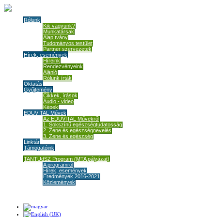
Rólunk
Kik vagyunk?
Munkatársak
Alapítvány
Tudományos testület
Partner szervezetek
Hírek, események
Híreink
Rendezvényeink
Ajánló
Rólunk írták
Oktatás
Gyűjtemény
Cikkek, írások
Audio - video
Képek
EDUVITAL Művek
Az EDUVITAL Művekről
1. Sokszínű egészségtudatosság
2. Zene és egészségnevelés
3. Zene és egészség
Linktár
Támogatóink
TANTUdSZ Program (MTA pályázat)
A programról
Hírek, események
Eredmények 2016-2021
Közlemények