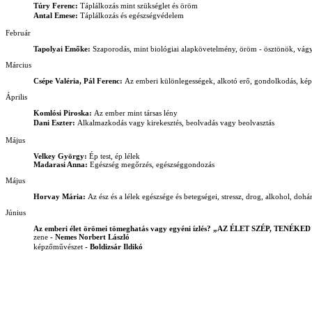
Túry Ferenc:
Táplálkozás mint szükséglet és öröm
Antal Emese:
Táplálkozás és egészségvédelem
Február
Tapolyai Emőke:
Szaporodás, mint biológiai alapkövetelmény, öröm - ösztönök, vágya
Március
Csépe Valéria, Pál Ferenc:
Az emberi különlegességek, alkotó erő, gondolkodás, képz
Április
Komlósi Piroska:
Az ember mint társas lény
Dani Eszter:
Alkalmazkodás vagy kirekesztés, beolvadás vagy beolvasztás
Május
Velkey György:
Ép test, ép lélek
Madarasi Anna:
Egészség megőrzés, egészséggondozás
Május
Horvay Mária:
Az ész és a lélek egészsége és betegségei, stressz, drog, alkohol, dohá
Június
Az emberi élet örömei tömeghatás vagy egyéni ízlés? „AZ ÉLET SZÉP, TE
zene
- Nemes Norbert László
képzőművészet
- Boldizsár Ildikó