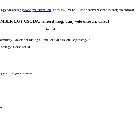
 Egyházközség (
www.gyulekezet.hu
) és az EDUVITAL közös
szervezésében beszélgető sorozat 
MBER EGY CSODA: ismerd meg, bánj vele okosan, őrizd!
címmel
utatják az ember biológiai, intellektuális és lelki sajátosságait.
zilágyi Dezső tér 3)
 a pszichológus szemével
ni?