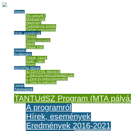
Rólunk
Kik vagyunk?
Munkatársak
Alapítvány
Tudományos testület
Partner szervezetek
Hírek, események
Híreink
Rendezvényeink
Ajánló
Rólunk írták
Oktatás
Gyűjtemény
Cikkek, írások
Audio - video
Képek
EDUVITAL Művek
Az EDUVITAL Művekről
1. Sokszínű egészségtudatosság
2. Zene és egészségnevelés
3. Zene és egészség
Linktár
Támogatóink
TANTUdSZ Program (MTA pályáz
A programról
Hírek, események
Eredmények 2016-2021