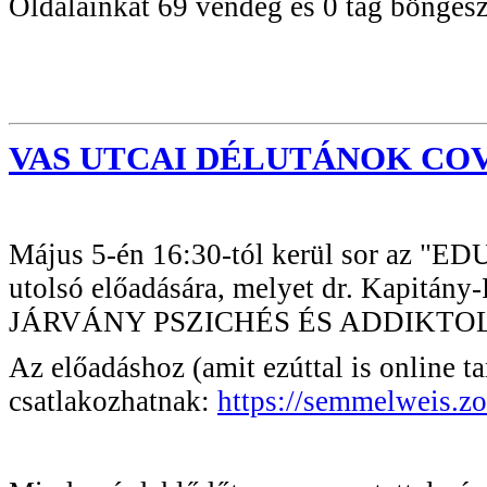
Oldalainkat 69 vendég és 0 tag böngész
VAS UTCAI DÉLUTÁNOK COV
Május 5-én 16:30-tól kerül sor az "ED
utolsó előadására, melyet dr. Kapitá
JÁRVÁNY PSZICHÉS ÉS ADDIKTO
Az előadáshoz (amit ezúttal is online ta
csatlakozhatnak:
https://semmelweis.zo