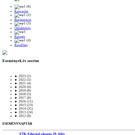
Kapcsolat
Regisztráció
Oldaltérkép
Keresés
Kezdőlap
Események év szerint
►
2023
(2)
►
2022
(5)
►
2021
(4)
►
2020
(6)
►
2019
(8)
►
2018
(5)
►
2017
(8)
►
2016
(11)
►
2015
(23)
►
2014
(31)
►
2013
(24)
►
2012
(8)
ESEMÉNYNAPTÁR
ETK-Eduvital oktatás 20. félév