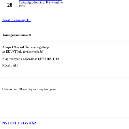
MÁRC
Egészségtudományi Kar + online
28
16:30
További események...
Támogasson minket!
Adója 1%-ával
Ön is támogathatja
az EDUVITAL tevékenységét!
Alapítványunk adószáma:
18732168-1-42
Köszönjük!
Oldalainkat 70 vendég és 0 tag böngészi
NYITOTT EGYHÁZ