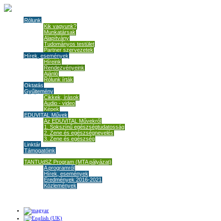
Rólunk
Kik vagyunk?
Munkatársak
Alapítvány
Tudományos testület
Partner szervezetek
Hírek, események
Híreink
Rendezvényeink
Ajánló
Rólunk írták
Oktatás
Gyűjtemény
Cikkek, írások
Audio - video
Képek
EDUVITAL Művek
Az EDUVITAL Művekről
1. Sokszínű egészségtudatosság
2. Zene és egészségnevelés
3. Zene és egészség
Linktár
Támogatóink
TANTUdSZ Program (MTA pályázat)
A programról
Hírek, események
Eredmények 2016-2021
Közlemények