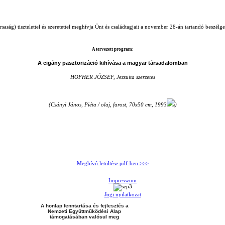
) tisztelettel és szeretettel meghívja Önt és családtagjait a november 28-án tartandó beszélg
A tervezett program:
A cigány pasztorizáció kihívása a magyar társadalomban
HOFHER JÓZSEF, Jezsuita szerzetes
(Csányi János, Piéta / olaj, farost, 70x50 cm, 1993
)
Meghívó letöltése pdf-ben >>>
Impresszum
Jogi nyilatkozat
A honlap fenntartása és fejlesztés a
Nemzeti Együttműködési Alap
támogatásában valósul meg