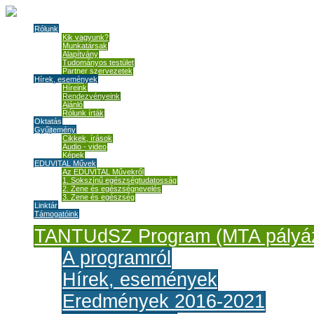
Rólunk
Kik vagyunk?
Munkatársak
Alapítvány
Tudományos testület
Partner szervezetek
Hírek, események
Híreink
Rendezvényeink
Ajánló
Rólunk írták
Oktatás
Gyűjtemény
Cikkek, írások
Audio - video
Képek
EDUVITAL Művek
Az EDUVITAL Művekről
1. Sokszínű egészségtudatosság
2. Zene és egészségnevelés
3. Zene és egészség
Linktár
Támogatóink
TANTUdSZ Program (MTA pályáz
A programról
Hírek, események
Eredmények 2016-2021