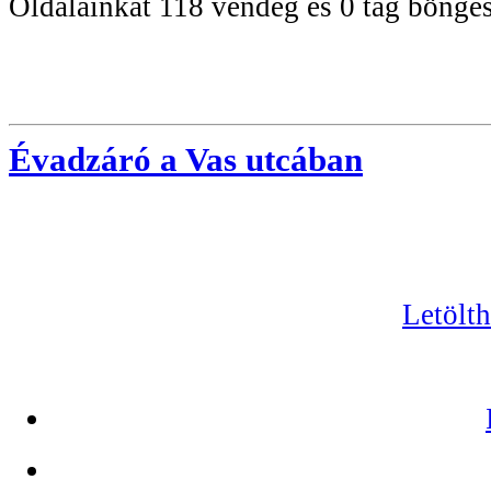
Oldalainkat 118 vendég és 0 tag böngés
Évadzáró a Vas utcában
Letölt