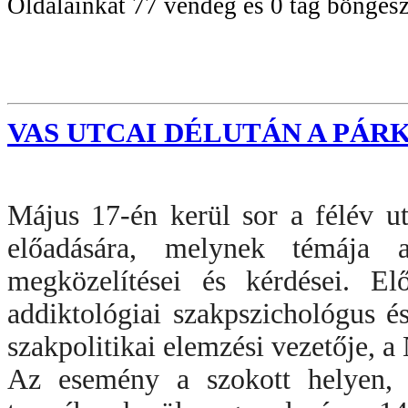
Oldalainkat 77 vendég és 0 tag böngész
VAS UTCAI DÉLUTÁN A PÁ
Május 17-én kerül sor a félév 
előadására, melynek témája a 
megközelítései és kérdései. El
addiktológiai szakpszichológus 
szakpolitikai elemzési vezetője, a
Az esemény a szokott helyen,