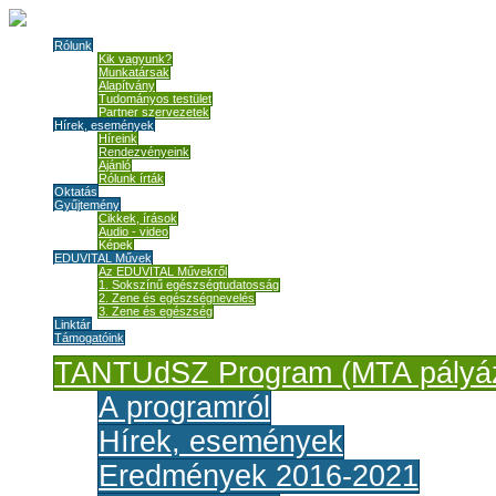
Rólunk
Kik vagyunk?
Munkatársak
Alapítvány
Tudományos testület
Partner szervezetek
Hírek, események
Híreink
Rendezvényeink
Ajánló
Rólunk írták
Oktatás
Gyűjtemény
Cikkek, írások
Audio - video
Képek
EDUVITAL Művek
Az EDUVITAL Művekről
1. Sokszínű egészségtudatosság
2. Zene és egészségnevelés
3. Zene és egészség
Linktár
Támogatóink
TANTUdSZ Program (MTA pályáz
A programról
Hírek, események
Eredmények 2016-2021