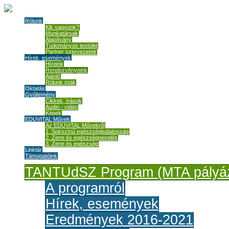
Rólunk
Kik vagyunk?
Munkatársak
Alapítvány
Tudományos testület
Partner szervezetek
Hírek, események
Híreink
Rendezvényeink
Ajánló
Rólunk írták
Oktatás
Gyűjtemény
Cikkek, írások
Audio - video
Képek
EDUVITAL Művek
Az EDUVITAL Művekről
1. Sokszínű egészségtudatosság
2. Zene és egészségnevelés
3. Zene és egészség
Linktár
Támogatóink
TANTUdSZ Program (MTA pályáz
A programról
Hírek, események
Eredmények 2016-2021