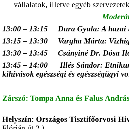
vállalatok, illetve egyéb szervezet
Moderát
13:00
–
13:15 Dura Gyula: A hazai te
13:15 – 13:30 Vargha Márta: Vízhig
13:30
–
13:45 Csányiné Dr. Dósa Ilon
13:45
–
14:00 Illés Sándor: Etnikum
kihívások egészségi és egészségügyi v
Zárszó: Tompa Anna és Falus Andrá
Helyszín: Országos Tisztifőorvosi Hi
Flórián út 2.)