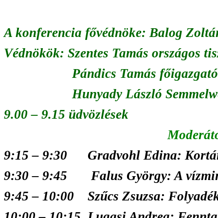
A konferencia fővédnöke: Balog Zoltá
Védnökök: Szentes Tamás országos tisz
Pándics Tamás főigazgató f
Hunyady László Semmelweis 
9.00 – 9.15 üdvözlések
Moderáto
9:15
–
9:30 Gradvohl Edina: Kortárs
9:30 – 9:45 Falus György: A vízminős
9:45 – 10:00 Szűcs Zsuzsa: Folyadék f
10:00
–
10:15 Lugasi Andrea: Fenntar