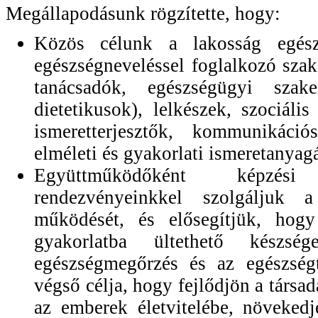
Megállapodásunk rögzítette, hogy:
Közös célunk a lakosság egész
egészségneveléssel foglalkozó sza
tanácsadók, egészségügyi szak
dietetikusok), lelkészek, szociál
ismeretterjesztők, kommunikáci
elméleti és gyakorlati ismeretanyag
Együttműködőként képzési 
rendezvényeinkkel szolgáljuk 
működését, és elősegítjük, hog
gyakorlatba ültethető készsé
egészségmegőrzés és az egészségt
végső célja, hogy fejlődjön a társa
az emberek életvitelébe, növeked