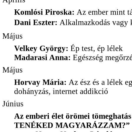
Komlósi Piroska:
Az ember mint tá
Dani Eszter:
Alkalmazkodás vagy k
Május
Velkey György:
Ép test, ép lélek
Madarasi Anna:
Egészség megőrzé
Május
Horvay Mária:
Az ész és a lélek e
dohányzás, internet addikció
Június
Az emberi élet örömei tömeghatá
TENÉKED MAGYARÁZZAM?”