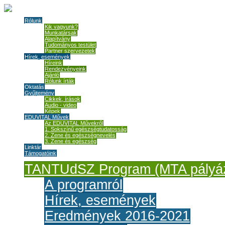
Rólunk
Kik vagyunk?
Munkatársak
Alapítvány
Tudományos testület
Partner szervezetek
Hírek, események
Híreink
Rendezvényeink
Ajánló
Rólunk írták
Oktatás
Gyűjtemény
Cikkek, írások
Audio - video
Képek
EDUVITAL Művek
Az EDUVITAL Művekről
1. Sokszínű egészségtudatosság
2. Zene és egészségnevelés
3. Zene és egészség
Linktár
Támogatóink
TANTUdSZ Program (MTA pályáz
A programról
Hírek, események
Eredmények 2016-2021