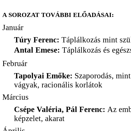
A SOROZAT TOVÁBBI ELŐADÁSAI:
Január
Túry Ferenc:
Táplálkozás mint szü
Antal Emese:
Táplálkozás és egés
Február
Tapolyai Emőke:
Szaporodás, mint
vágyak, racionális korlátok
Március
Csépe Valéria, Pál Ferenc:
Az emb
képzelet, akarat
Április