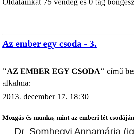
Oldalainkat 75 vendég és 0 tag böngész
Az ember egy csoda - 3.
"AZ EMBER EGY CSODA"
című bes
alkalma:
2013. december 17. 18:30
Mozgás és munka, mint az emberi lét csodáján
Dr. Somhegyi Annamária (i