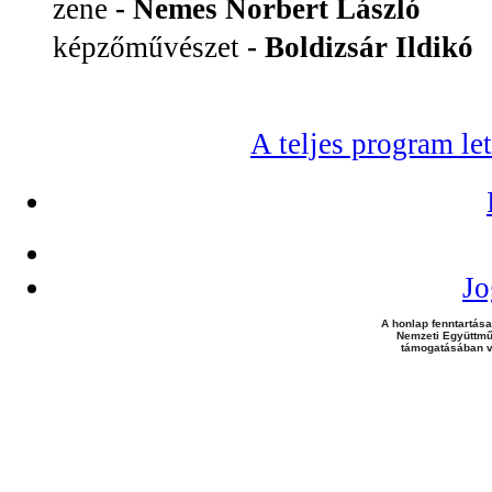
zene
- Nemes Norbert László
képzőművészet
- Boldizsár Ildikó
A teljes program l
Jo
A honlap fenntartása
Nemzeti Együttmű
támogatásában v