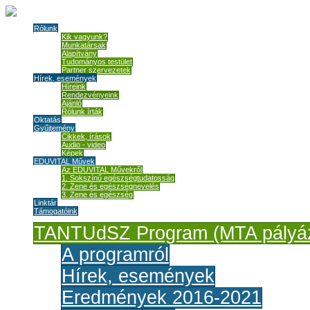
Rólunk
Kik vagyunk?
Munkatársak
Alapítvány
Tudományos testület
Partner szervezetek
Hírek, események
Híreink
Rendezvényeink
Ajánló
Rólunk írták
Oktatás
Gyűjtemény
Cikkek, írások
Audio - video
Képek
EDUVITAL Művek
Az EDUVITAL Művekről
1. Sokszínű egészségtudatosság
2. Zene és egészségnevelés
3. Zene és egészség
Linktár
Támogatóink
TANTUdSZ Program (MTA pályáz
A programról
Hírek, események
Eredmények 2016-2021