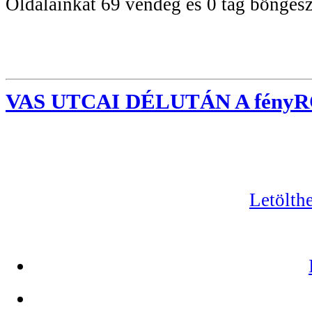
Oldalainkat 69 vendég és 0 tag böngész
VAS UTCAI DÉLUTÁN A fény
Letölth