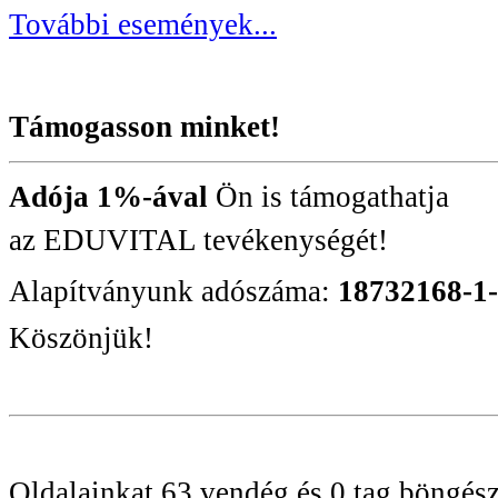
További események...
Támogasson minket!
Adója 1%-ával
Ön is támogathatja
az EDUVITAL tevékenységét!
Alapítványunk adószáma:
18732168-1
Köszönjük!
Oldalainkat 63 vendég és 0 tag böngész