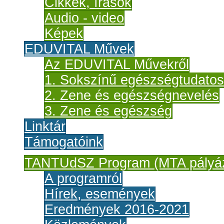
Cikkek, írások
Audio - video
Képek
EDUVITAL Művek
Az EDUVITAL Művekről
1. Sokszínű egészségtudato
2. Zene és egészségnevelés
3. Zene és egészség
Linktár
Támogatóink
TANTUdSZ Program (MTA pályáz
A programról
Hírek, események
Eredmények 2016-2021