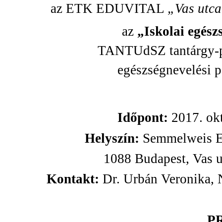
az ETK EDUVITAL
„Vas utca
az
„Iskolai egés
TANTUdSZ tantárgy-p
egészségnevelési p
Időpont:
2017. ok
Helyszín:
Semmelweis E
1088 Budapest, Vas u
Kontakt:
Dr. Urbán Veronika,
P