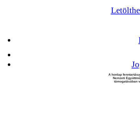
Letölth
Jo
A honlap fenntartása
Nemzeti Együttmű
támogatásában v