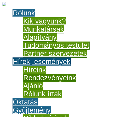
Rólunk
Kik vagyunk?
Munkatársak
Alapítvány
Tudományos testület
Partner szervezetek
Hírek, események
Híreink
Rendezvényeink
Ajánló
Rólunk írták
Oktatás
Gyűjtemény