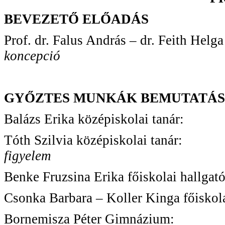
BEVEZETŐ ELŐADÁS
Prof. dr. Falus András – dr. Feith Helga
koncepció
GYŐZTES MUNKÁK BEMUTATÁ
Balázs Erika középisk
Tóth Szilvia középisk
figyelem
Benke Fruzsina Erika főisko
Csonka Barbara – Koller Kinga fői
Bornemisza Péter G